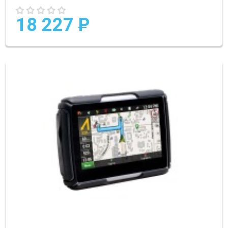
18 227
P