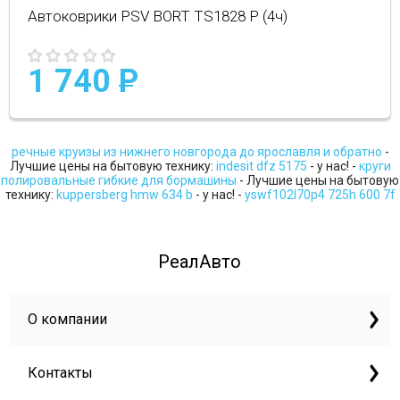
Автоковрики PSV BORT TS1828 P (4ч)
1 740
P
речные круизы из нижнего новгорода до ярославля и обратно
-
Лучшие цены на бытовую технику:
indesit dfz 5175
- у нас! -
круги
полировальные гибкие для бормашины
- Лучшие цены на бытовую
технику:
kuppersberg hmw 634 b
- у нас! -
yswf102l70p4 725h 600 7f
РеалАвто
О компании
Контакты