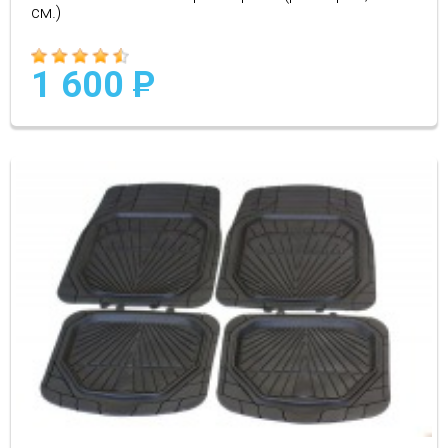
см.)
1 600
P