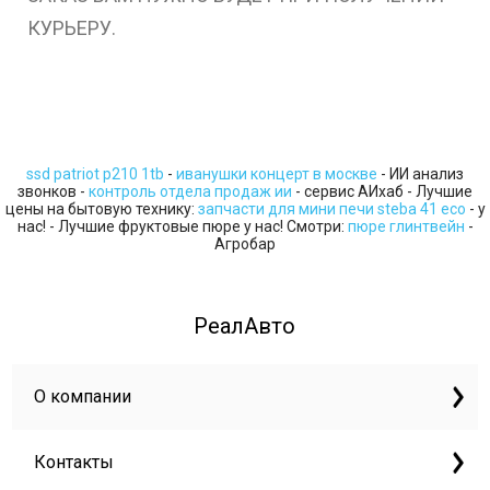
КУРЬЕРУ.
ssd patriot p210 1tb
-
иванушки концерт в москве
- ИИ анализ
звонков -
контроль отдела продаж ии
- сервис АИхаб - Лучшие
цены на бытовую технику:
запчасти для мини печи steba 41 eco
- у
нас! - Лучшие фруктовые пюре у нас! Смотри:
пюре глинтвейн
-
Агробар
РеалАвто
О компании
Контакты