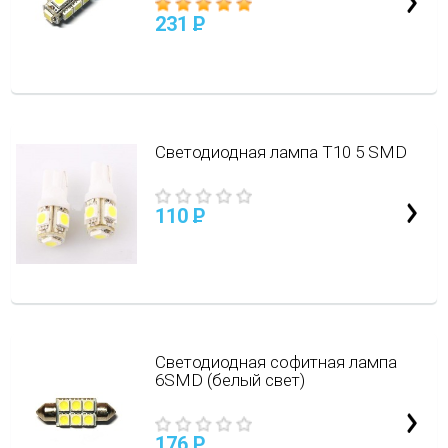
231
P
Светодиодная лампа Т10 5 SMD
110
P
Светодиодная софитная лампа
6SMD (белый свет)
176
P