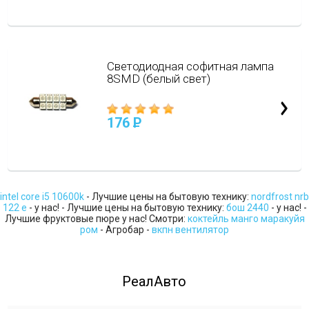
Светодиодная софитная лампа
8SMD (белый свет)
176
P
intel core i5 10600k
- Лучшие цены на бытовую технику:
nordfrost nrb
122 e
- у нас! - Лучшие цены на бытовую технику:
бош 2440
- у нас! -
Лучшие фруктовые пюре у нас! Смотри:
коктейль манго маракуйя
ром
- Агробар -
вкпн вентилятор
РеалАвто