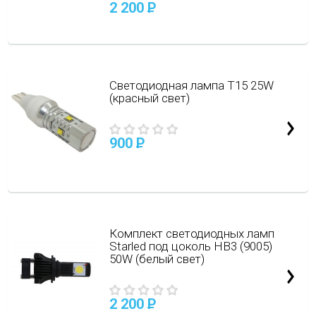
2 200
P
Светодиодная лампа T15 25W
(красный свет)
900
P
Комплект светодиодных ламп
Starled под цоколь HB3 (9005)
50W (белый свет)
2 200
P