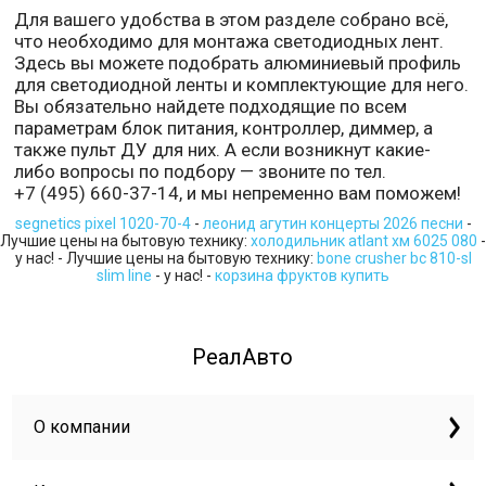
Для вашего удобства в этом разделе собрано всё,
что необходимо для монтажа светодиодных лент.
Здесь вы можете подобрать алюминиевый профиль
для светодиодной ленты и комплектующие для него.
Вы обязательно найдете подходящие по всем
параметрам блок питания, контроллер, диммер, а
также пульт ДУ для них. А если возникнут какие-
либо вопросы по подбору — звоните по тел.
+7 (495) 660-37-14, и мы непременно вам поможем!
segnetics pixel 1020-70-4
-
леонид агутин концерты 2026 песни
-
Лучшие цены на бытовую технику:
холодильник atlant хм 6025 080
-
у нас! - Лучшие цены на бытовую технику:
bone crusher bc 810-sl
slim line
- у нас! -
корзина фруктов купить
РеалАвто
О компании