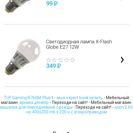
99
P
Светодиодная лампа X-Flash
Globe E27 12W
349
P
TUF Gaming B760M-Plus II
-
asus expert book купить
- Мебельный
магазин:
арника денвер
- Переходи на сайт! - Мебельный магазин:
вешалка для повседневной одежды
- Переходи на сайт! -
клоп 2 60
но 400х200 mb s 220 н с этокроприводом