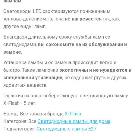
лампам.
Светодиоды LED харктеризуются пониженным
тепловыделением, т.е. она
не нагревается
так, как
другие виды ламп.
Благодаря длительному сроку службы ламп со
светодиодами,
вы сэкономите на их обслуживании и
замене
.
Установка лампы и ее замена происходит легко и
быстро. Такие лампочки
экологичны и не
нуждаются в
специальной утилизации
, не содержат ртуть и других
ядовитых веществ.
Гара
нтия на энергосберегающую светодиодную лампу
X-Flash - 5 лет.
Бренд: Все товары бренда
X-Flash
Категория: Все
Светодиодные лампы для дома
Подкатегория:
Светодиодные лампы E27