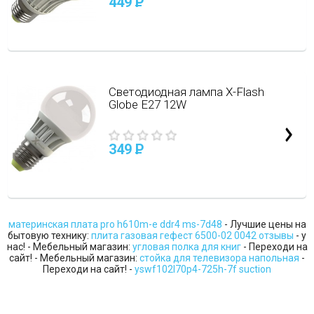
449
P
Светодиодная лампа X-Flash
Globe E27 12W
349
P
материнская плата pro h610m-e ddr4 ms-7d48
- Лучшие цены на
бытовую технику:
плита газовая гефест 6500-02 0042 отзывы
- у
нас! - Мебельный магазин:
угловая полка для книг
- Переходи на
сайт! - Мебельный магазин:
стойка для телевизора напольная
-
Переходи на сайт! -
yswf102l70p4-725h-7f suction