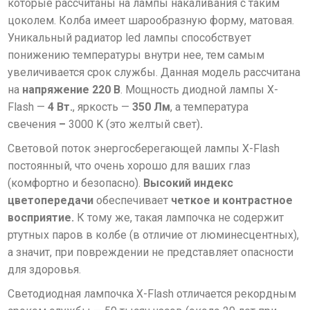
которые рассчитаны на лампы накаливания с таким
цоколем. Колба имеет шарообразную форму, матовая.
Уникальный радиатор led лампы способствует
понижению температуры внутри нее, тем самым
увеличивается срок службы. Данная модель рассчитана
на
напряжение 220 В
. Мощность диодной лампы X-
Flash —
4 Вт.
, яркость —
350 Лм
, а температура
свечения
–
3000 K (это желтый свет)
.
Световой поток энергосберегающей лампы X-Flash
постоянный, что очень хорошо для ваших глаз
(комфортно и безопасно).
Высокий индекс
цветопередачи
обеспечивает
четкое и контрастное
восприятие
.
К тому же, такая лампочка не содержит
ртутных паров в колбе (в отличие от люминесцентных),
а значит, при повреждении не представляет опасности
для здоровья.
Cветодиодная лампочка X-Flash отличается
рекордным