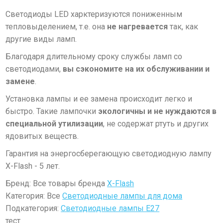
Светодиоды LED харктеризуются пониженным
тепловыделением, т.е. она
не нагревается
так, как
другие виды ламп.
Благодаря длительному сроку службы ламп со
светодиодами,
вы сэкономите на их обслуживании и
замене
.
Установка лампы и ее замена происходит легко и
быстро. Такие лампочки
экологичны и не
нуждаются в
специальной утилизации
, не содержат ртуть и других
ядовитых веществ.
Гара
нтия на энергосберегающую светодиодную лампу
X-Flash - 5 лет.
Бренд: Все товары бренда
X-Flash
Категория: Все
Светодиодные лампы для дома
Подкатегория:
Светодиодные лампы E27
тест