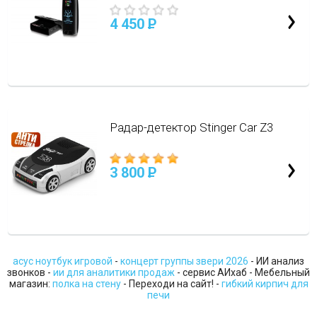
4 450
P
Радар-детектор Stinger Car Z3
3 800
P
асус ноутбук игровой
-
концерт группы звери 2026
- ИИ анализ
звонков -
ии для аналитики продаж
- сервис АИхаб - Мебельный
магазин:
полка на стену
- Переходи на сайт! -
гибкий кирпич для
печи