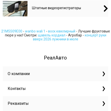
Штатные видеорегистраторы
21M5S09E00
-
wanbo wali 1
-
воск ювелирный
- Лучшие фруктовые
пюре у нас! Смотри:
щавель кордиал
- Агробар -
концерт руки
вверх 2026 лужники в июле
РеалАвто
О компании
Контакты
Реквизиты