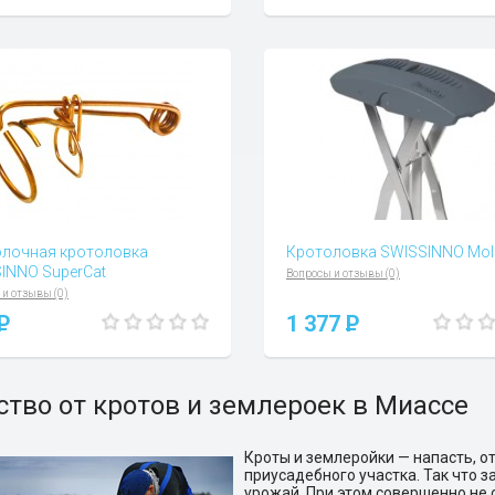
лочная кротоловка
Кротоловка SWISSINNO Mol
INNO SuperCat
Вопросы и отзывы (0)
 и отзывы (0)
P
1 377
P
ство от кротов и землероек в Миассе
Кроты и землеройки — напасть, о
приусадебного участка. Так что з
урожай. При этом совершенно не 