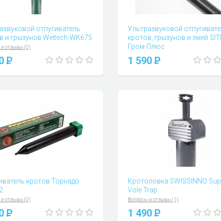
азвуковой отпугиватель
Ультразвуковой отпугивате
в и грызунов Weitech-WK675
кротов, грызунов и змей SIT
Гром-Плюc
 и отзывы (0)
Вопросы и отзывы (0)
90
P
1 590
P
иватель кротов Торнадо
Кротоловка SWISSINNO Sup
2
Vole Trap
 и отзывы (0)
Вопросы и отзывы (1)
00
P
1 490
P