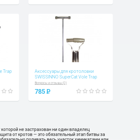
e Trap
Аксессуары для кротоловки
SWISSINNO SuperCat Vole Trap
Вопросы и отзывы (0)
785
P
т которой не застрахован ни один владелец
ащита от кротов — это обязательный этап битвы за
обязательно поливать весь участок химикатами или