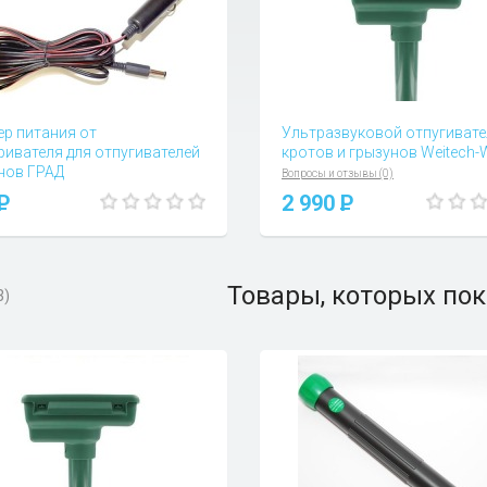
ер питания от
Ультразвуковой отпугивате
ривателя для отпугивателей
кротов и грызунов Weitech
нов ГРАД
Вопросы и отзывы (0)
 и отзывы (0)
P
2 990
P
Товары, которых пок
3)