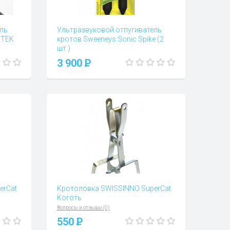
ль
Ультразвуковой отпугиватель
ITEK
кротов Sweeneys Sonic Spike (2
шт.)
Вопросы и отзывы (0)
3 900
P
erCat
Кротоловка SWISSINNO SuperCat
Коготь
Вопросы и отзывы (0)
550
P