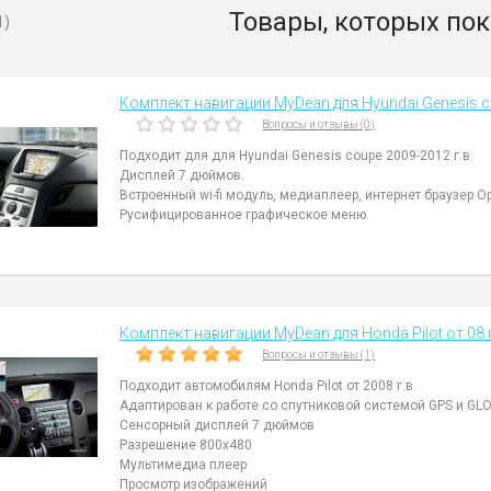
Товары, которых пок
1)
Комплект навигации MyDean для Hyundai Genesis co
Вопросы и отзывы (0)
Подходит для для Hyundai Genesis coupe 2009-2012 г.в.
Дисплей 7 дюймов.
Встроенный wi-fi модуль, медиаплеер, интернет браузер Op
Русифицированное графическое меню.
Комплект навигации MyDean для Honda Pilot от 08 г
Вопросы и отзывы (1)
Подходит автомобилям Honda Pilot от 2008 г.в.
Адаптирован к работе со спутниковой системой GPS и GL
Сенсорный дисплей 7 дюймов
Разрешение 800x480
Мультимедиа плеер
Просмотр изображений