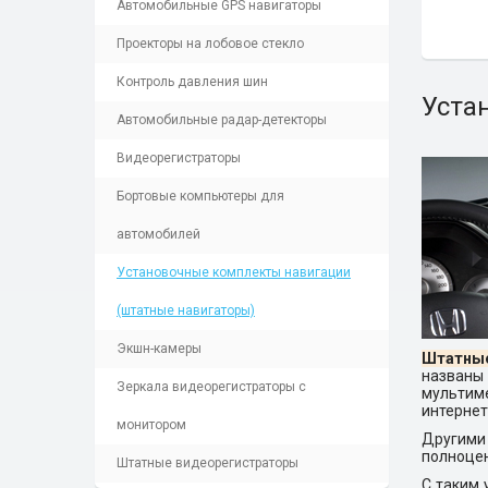
Автомобильные GPS навигаторы
Проекторы на лобовое стекло
Контроль давления шин
Уста
Автомобильные радар-детекторы
Видеорегистраторы
Бортовые компьютеры для
автомобилей
Установочные комплекты навигации
(штатные навигаторы)
Экшн-камеры
Штатные
названы 
Зеркала видеорегистраторы с
мультим
интернет 
монитором
Другими
полноцен
Штатные видеорегистраторы
С таким 