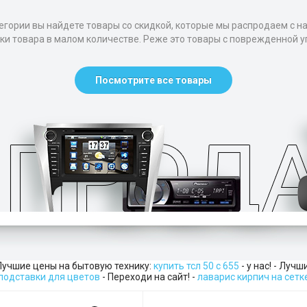
егории вы найдете товары со скидкой, которые мы распродаем с н
тки товара в малом количестве. Реже это товары с поврежденной уп
Посмотрите все товары
Лучшие цены на бытовую технику:
купить тсл 50 с 655
- у нас! - Луч
подставки для цветов
- Переходи на сайт! -
лаварис кирпич на сетк