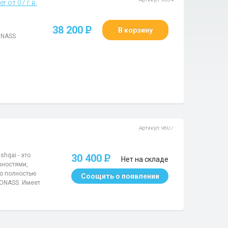
 от 07 г.в.
38 200
P
В корзину
ONASS
Артикул: 9607
hqai - это
30 400
P
Нет на складе
жностями,
во полностью
Соощить о появлении
LONASS. Имеет