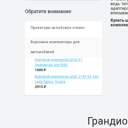
ведь теп
адаптиро
Обратите внимание:
вписываю
Купить 
комплек
Проекторы на лобовое стекло
Бортовые компьютеры для
автомобилей
Бортовой компьютер Штат Х1
Универсал для ВАЗ
1600
P
Бортовой компьютер Штат 2190 Х6 для
Lada Kalina, Granta
2915
P
Грандио