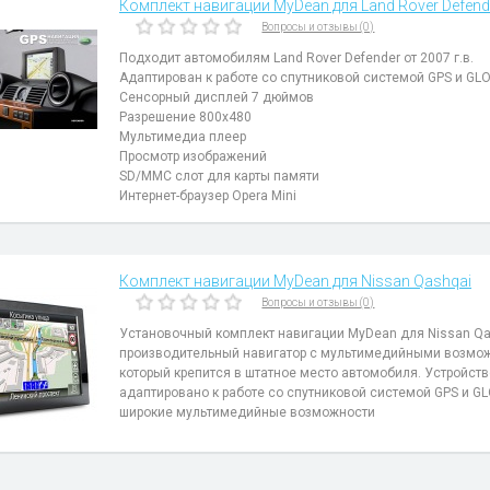
Комплект навигации MyDean для Land Rover Defender
Вопросы и отзывы (0)
Подходит автомобилям Land Rover Defender от 2007 г.в.
Адаптирован к работе со спутниковой системой GPS и GL
Сенсорный дисплей 7 дюймов
Разрешение 800x480
Мультимедиа плеер
Просмотр изображений
SD/MMC слот для карты памяти
Интернет-браузер Opera Mini
Комплект навигации MyDean для Nissan Qashqai
Вопросы и отзывы (0)
Установочный комплект навигации MyDean для Nissan Qas
производительный навигатор с мультимедийными возмо
который крепится в штатное место автомобиля. Устройст
адаптировано к работе со спутниковой системой GPS и G
широкие мультимедийные возможности