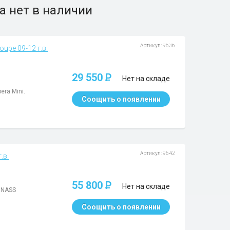
а нет в наличии
Артикул: 9636
upe 09-12 г.в.
29 550
P
Нет на складе
era Mini.
Соощить о появлении
Артикул: 9642
.в.
55 800
P
Нет на складе
ONASS
Соощить о появлении