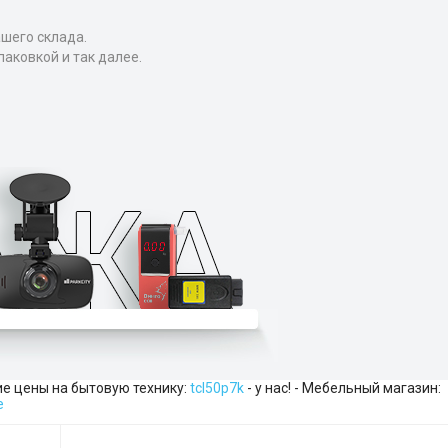
ашего склада.
аковкой и так далее.
шие цены на бытовую технику:
tcl50p7k
- у нас! - Мебельный магазин:
е