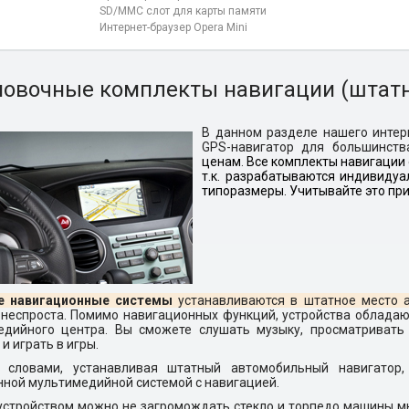
SD/MMC слот для карты памяти
Интернет-браузер Opera Mini
новочные комплекты навигации (штатн
В данном разделе нашего интер
GPS-навигатор для большинств
ценам
.
Все комплекты навигации
т.к. разрабатываются индивиду
типоразмеры. Учитывайте это при
 навигационные системы
устанавливаются в штатное место а
неспроста. Помимо навигационных функций, устройства облада
едийного центра. Вы сможете слушать музыку, просматривать
и играть в игры.
 словами, устанавливая штатный автомобильный навигатор
ной мультимедийной системой с навигацией.
устройством можно не загромождать стекло и торпедо машины 