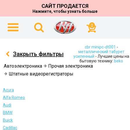
САЙТ ПРОДАЕТСЯ
Нажмите, чтобы узнать больше
0
cbr minipc-dt001
-
металлический табурет
Закрыть фильтры
усиленный
- Лучшие цены на
бытовую технику:
beko
Автоэлектроника
Прочая электроника
Штатные видеорегистраторы
Acura
Alfa Romeo
Audi
BMW
Buick
Cadillac