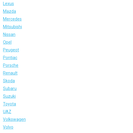
Lexus
Mazda
Mercedes
Mitsubishi
Nissan
Opel
Peugeot
Pontiac
Porsche
Renault
Skoda
Subaru
Suzuki
Toyota
UAZ
Volkswagen
Volvo