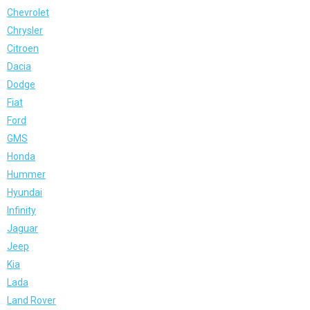
Chevrolet
Chrysler
Citroen
Dacia
Dodge
Fiat
Ford
GMS
Honda
Hummer
Hyundai
Infinity
Jaguar
Jeep
Kia
Lada
Land Rover