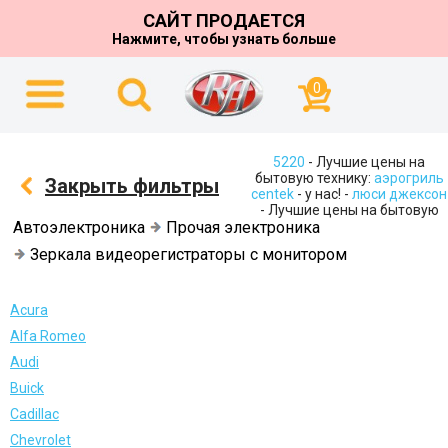
САЙТ ПРОДАЕТСЯ
Нажмите, чтобы узнать больше
0
5220
- Лучшие цены на
бытовую технику:
аэрогриль
Закрыть фильтры
centek
- у нас! -
люси джексон
- Лучшие цены на бытовую
Автоэлектроника
Прочая электроника
Зеркала видеорегистраторы с монитором
Acura
Alfa Romeo
Audi
Buick
Cadillac
Chevrolet