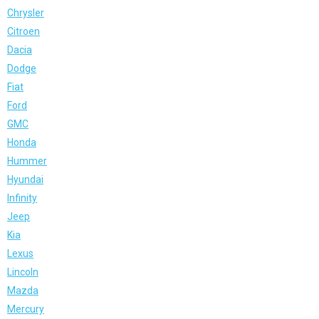
Chrysler
Citroen
Dacia
Dodge
Fiat
Ford
GMC
Honda
Hummer
Hyundai
Infinity
Jeep
Kia
Lexus
Lincoln
Mazda
Mercury