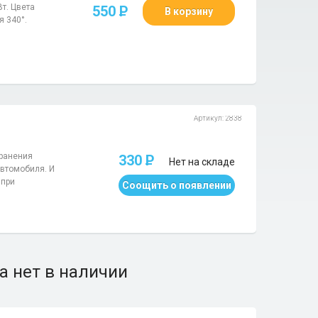
т. Цвета
550
P
В корзину
я 340°.
Артикул: 2838
ранения
330
P
Нет на складе
автомобиля. И
 при
Соощить о появлении
а нет в наличии