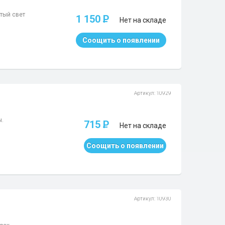
тый свет
1 150
P
Нет на складе
Соощить о появлении
Артикул: 10929
ы.
715
P
Нет на складе
Соощить о появлении
Артикул: 10930