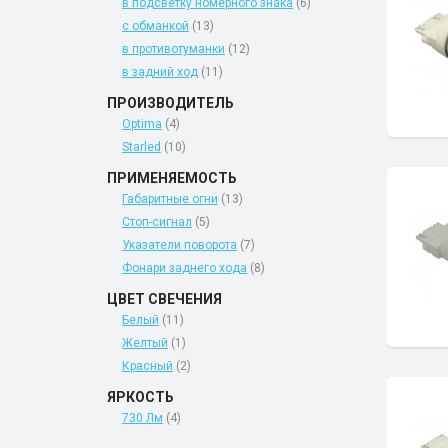
в подсветку номерного знака
(6)
с обманкой
(13)
в противотуманки
(12)
в задний ход
(11)
ПРОИЗВОДИТЕЛЬ
Optima
(4)
Starled
(10)
ПРИМЕНЯЕМОСТЬ
Габаритные огни
(13)
Стоп-сигнал
(5)
Указатели поворота
(7)
Фонари заднего хода
(8)
ЦВЕТ СВЕЧЕНИЯ
Белый
(11)
Желтый
(1)
Красный
(2)
ЯРКОСТЬ
730 Лм
(4)