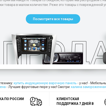
егории вы найдете товары со скидкой, которые мы распродаем с н
тки товара в малом количестве. Реже это товары с поврежденной уп
Посмотрите все товары
технику:
купить индукционную варочную панель
- у нас! - Мебель
цена
- Лучшие фруктовые пюре у нас! Смотри:
калина замороженна
КА ПО РОССИИ
КЛИЕНТСКАЯ
ПОДДЕРЖКА 7 ДНЕЙ В