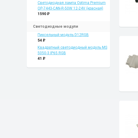
Светодиодная лампа Optima Premium
OP-7443-CAN-R-50W 12-24V (красная)
1590
P
Светодиодные модули
Пиксельный модуль D12RGB
54
P
Квадратный светодиодный модуль MS
5050-3 IP65 RGB
41
P