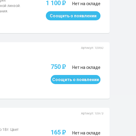
ырех
1 100
P
Нет на складе
ной линзой.
ания.
Соощить о появлении
Артикул: 10950
750
P
Нет на складе
Соощить о появлении
Артикул: 10973
 1Вт. Цвет
165
P
Нет на складе