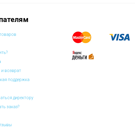
пателям
 товаров
ить?
а
 и возврат
кая поддержка
аться директору
ать заказ?
отзывы