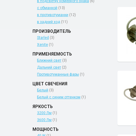
в подсветку номерного знака
(6)
с обманкой
(13)
в противотуманки
(12)
в задний ход
(11)
ПРОИЗВОДИТЕЛЬ
Starled
(3)
Xenite
(1)
ПРИМЕНЯЕМОСТЬ
Ближний свет
(3)
Дальний свет
(2)
Противотуманные фары
(1)
ЦВЕТ СВЕЧЕНИЯ
Белый
(3)
Белый с синим оттенком
(1)
ЯРКОСТЬ
3200 Лм
(1)
3600 Лм
(1)
МОЩНОСТЬ
40 W
(1)