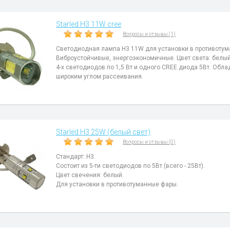
Starled H3 11W cree
Вопросы и отзывы (1)
Светодиодная лампа H3 11W для установки в противоту
Виброустойчивые, энергоэкономичные. Цвет света: белый
4-х светодиодов по 1,5 Вт и одного CREE диода 5Вт. Обл
широким углом рассеивания.
Starled H3 25W (белый свет)
Вопросы и отзывы (0)
Стандарт: H3.
Состоит из 5-ти светодиодов по 5Вт (всего - 25Вт).
Цвет свечения: белый.
Для установки в противотуманные фары.