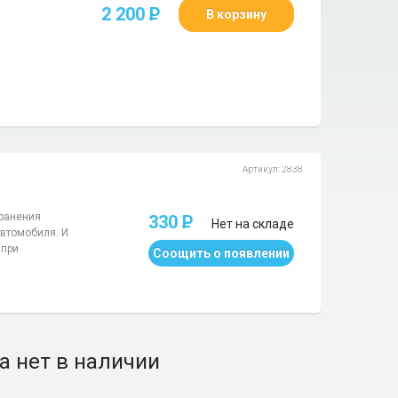
2 200
P
В корзину
Артикул: 2838
ранения
330
P
Нет на складе
автомобиля. И
 при
Соощить о появлении
а нет в наличии