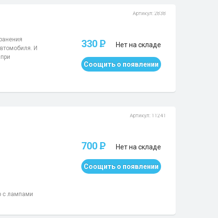
Артикул: 2838
ранения
330
P
Нет на складе
автомобиля. И
 при
Соощить о появлении
Артикул: 11241
700
P
Нет на складе
Соощить о появлении
ю с лампами