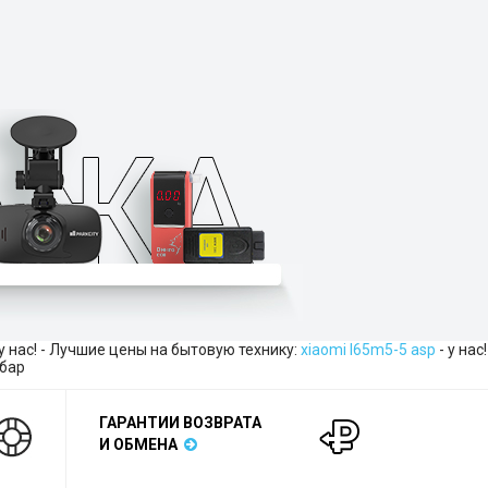
 у нас! - Лучшие цены на бытовую технику:
xiaomi l65m5-5 asp
- у нас!
обар
ГАРАНТИИ ВОЗВРАТА
И ОБМЕНА