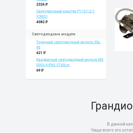
2326
P
Светодиодный кластер P110/12/1
(CREE)
4082
P
Светодиодные модули
Точечный светодиодный модуль SSL-
45
421
P
Квадратный светодиодный модуль MS
5050-4 IP65 5760Lm
69
P
Грандио
В данной кат
Чаще всего это оста