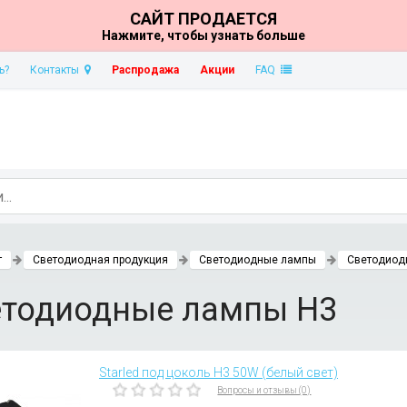
САЙТ ПРОДАЕТСЯ
Нажмите, чтобы узнать больше
ь?
Контакты
Распродажа
Акции
FAQ
т
Светодиодная продукция
Светодиодные лампы
Светодиод
етодиодные лампы H3
Starled под цоколь H3 50W (белый свет)
Вопросы и отзывы (0)