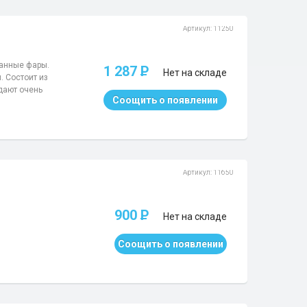
Артикул: 11250
манные фары.
1 287
P
Нет на складе
. Состоит из
адают очень
Соощить о появлении
Артикул: 11650
900
P
Нет на складе
Соощить о появлении