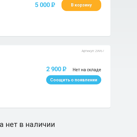
5 000
P
В корзину
Артикул: 29957
2 900
P
Нет на складе
Соощить о появлении
а нет в наличии