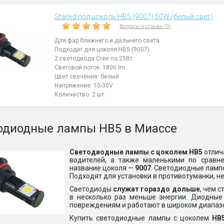
Starled под цоколь HB5 (9007) 50W (белый свет)
Вопросы и отзывы (0)
Для фар ближнего и дальнего света
Подходит для цоколя HB5 (9007)
2 светодиода Cree по 25Вт
Световой поток: 1800 lm
Цвет свечения: белый
Напряжение: 10-30V
Количество: 2 шт.
одиодные лампы HB5 в Миассе
Светодиодные лампы с цоколем HB5
отлич
водителей, а также маленькими по сравн
название цоколя —
9007
. Светодиодные ламп
Подходят для установки в противотуманки, н
Светодиоды
служат гораздо дольше
, чем 
в несколько раз меньше энергии. Диодные
повреждениям и работают в широком диапазо
Купить светодиодные лампы с цоколем
HB