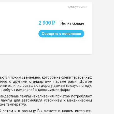
Артикул: 29957
2 900
P
Нет на складе
Соощить о появлении
аются ярким свечением, которое не слепит встречных
ению с другими стандартами параметрами. Другое
очки отлично освещают дорогу даже в плохую погоду.
е требуют изменений в конструкции фары.
стандартные лампы накаливания, при этом потребляют
 лампы для автомобиля устойчивы к механическим
не температур.
5
оптом и в розницу Вы можете в нашем интернет-