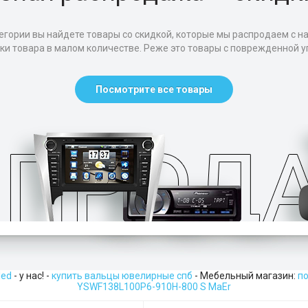
егории вы найдете товары со скидкой, которые мы распродаем с н
тки товара в малом количестве. Реже это товары с поврежденной уп
Посмотрите все товары
led
- у нас! -
купить вальцы ювелирные спб
- Мебельный магазин:
п
YSWF138L100P6-910H-800 S MaEr